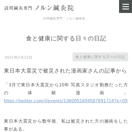
訪問鍼灸専門「ノルン鍼灸院」
トップページ
はじめての方へ
食と健康に関する日々の日記
料金【完全紹介予約制】
食と健康に関する日々の日記
2021年2月12日
プロフィール
東日本大震災で被災された漫画家さんの記事から
ぎっくり腰・腰痛でお悩みの方
帯状疱疹後の痺れ・痛みでお悩
「3月で東日本大震災から10年 写真スタジオ勤務だった方
みの方
の体験漫画」
https://twitter.com/i/events/1360051694587891714?s=09
トレーナー帯同
メディア出演・掲載情報
東日本大震災から数年後、私は被災された方の施術をした
患者様の声
事がある。